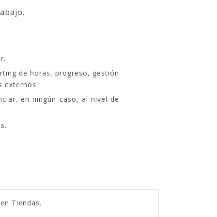
rabajo.
r.
orting de horas, progreso, gestión
s externos.
ciar, en ningún caso, al nivel de
s.
 en Tiendas.