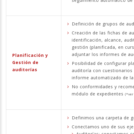
seguimiento automático de 
Definición de grupos de audi
Creación de las fichas de a
identificación, alcance, aud
gestión (planificada, en cu
adjuntar los informes de aud
Planificación y
Gestión de
Posibilidad de configurar pla
auditorías
auditoría con cuestionarios
informe automatizado de l
No conformidades y recomen
módulo de expedientes
(*ver
Definimos una carpeta de ge
Conectamos uno de sus ejes
Auditorías: conectamos co